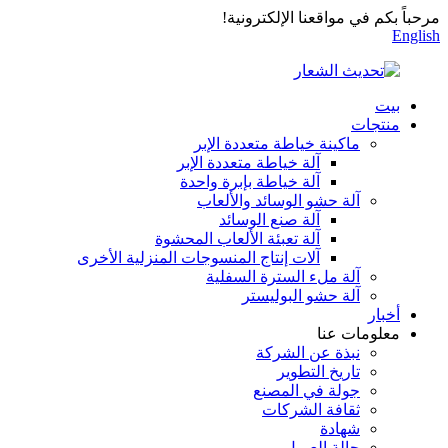
مرحباً بكم في مواقعنا الإلكترونية!
English
بيت
منتجات
ماكينة خياطة متعددة الإبر
آلة خياطة متعددة الإبر
آلة خياطة بإبرة واحدة
آلة حشو الوسائد والألعاب
آلة صنع الوسائد
آلة تعبئة الألعاب المحشوة
آلات إنتاج المنسوجات المنزلية الأخرى
آلة ملء السترة السفلية
آلة حشو البوليستر
أخبار
معلومات عنا
نبذة عن الشركة
تاريخ التطوير
جولة في المصنع
ثقافة الشركات
شهادة
حالة العميل