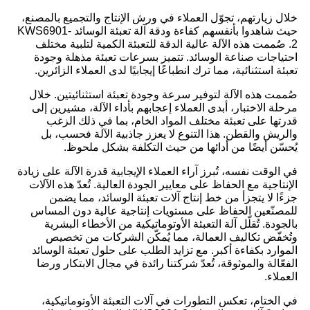
خلال زيارتهم، تجوّل العملاء في ورش الإنتاج والتجميع بالمصنع،
حيث شاهدوا بأنفسهم كفاءة ودقة آلة تعبئة الوسائد KWS6901-
2. صُممت هذه الآلة عالية الدقة للتعبئة الكمية لتلبية مختلف
احتياجات صناعة الوسائد. تتميز بسرعات تعبئة مذهلة وجودة
تعبئة استثنائية، مما ترك انطباعًا إيجابيًا لدى العملاء الزائرين.
صُممت هذه الآلة لتوفير سرعة وجودة تعبئة استثنائيتين. خلال
مرحلة الاختبار، أبدى العملاء إعجابهم بأداء الآلة، مشيرين إلى
قدرتها على تعبئة مختلف المواد الخام، بما في ذلك الزغب
والريش والقطن. هذا التنوع لا يعزز جاذبية الآلة فحسب، بل
يُحسّن أيضًا من أدائها من حيث التكلفة بشكل ملحوظ.
في الوقت نفسه، تُبرز آراء العملاء الإيجابية قدرة الآلة على زيادة
الإنتاجية مع الحفاظ على معايير الجودة العالية. تُعدّ هذه الآلات
جزءًا لا يتجزأ من خط إنتاج آلات تعبئة الوسائد، مما يضمن
للمصنّعين الحفاظ على مستويات إنتاجية عالية دون المساس
بالجودة. تُقلّل آلة التعبئة الأوتوماتيكية من الأخطاء البشرية
وتُخفّض تكاليف العمالة، مما يُمكّن الشركات من تخصيص
الموارد بكفاءة أكبر. مع تزايد الطلب على حلول تعبئة الوسائد
الفعّالة والموثوقة، تُعدّ شركتنا رائدة في مجال الابتكار ورضا
العملاء.
في الختام، تعكس التطورات في آلات التعبئة الأوتوماتيكية،