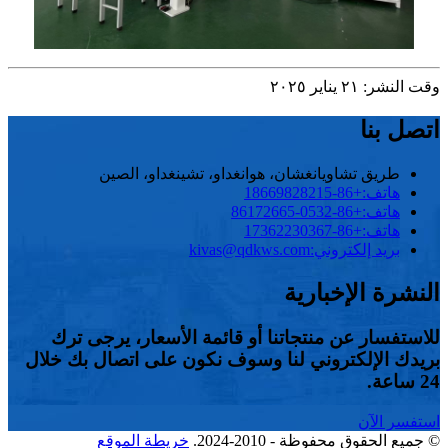
وقت النشر: ٢١ يناير ٢٠٢٥
اتصل بنا
طريق تشاويانغشان، هوانغداو، تشينغداو، الصين
هاتف:
+86-18669828215
هاتف:
+86-0532-86172665
هاتف:
+86-17362230367
بريد إلكتروني:
kivas@qdkws.com
النشرة الإخبارية
للاستفسار عن منتجاتنا أو قائمة الأسعار، يرجى ترك
بريدك الإلكتروني لنا وسوف نكون على اتصال بك خلال
24 ساعة.
استفسر الآن
© جميع الحقوق محفوظة - 2010-2024.
خريطة الموقع