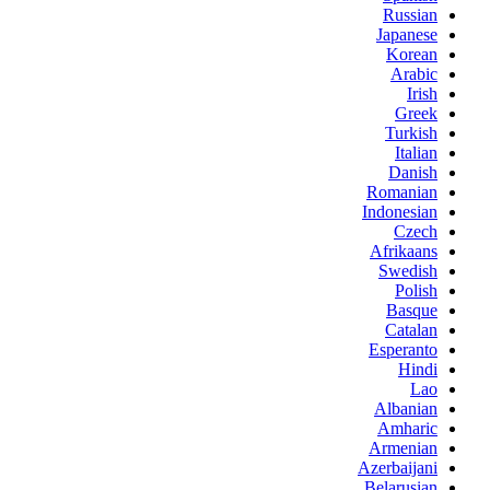
Russian
Japanese
Korean
Arabic
Irish
Greek
Turkish
Italian
Danish
Romanian
Indonesian
Czech
Afrikaans
Swedish
Polish
Basque
Catalan
Esperanto
Hindi
Lao
Albanian
Amharic
Armenian
Azerbaijani
Belarusian