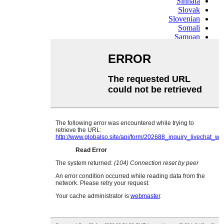
Sinhala
Slovak
Slovenian
Somali
Samoan
Scots Gaelic
Shona
Sindhi
Sundanese
Swahili
Tajik
Tamil
Telugu
Thai
Ukrainian
Urdu
Uzbek
Vietnamese
Welsh
Xhosa
Yiddish
Yoruba
Zulu
Kinyarwanda
Tatar