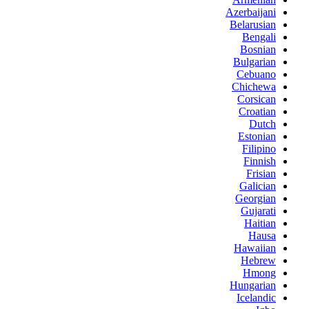
Azerbaijani
Belarusian
Bengali
Bosnian
Bulgarian
Cebuano
Chichewa
Corsican
Croatian
Dutch
Estonian
Filipino
Finnish
Frisian
Galician
Georgian
Gujarati
Haitian
Hausa
Hawaiian
Hebrew
Hmong
Hungarian
Icelandic