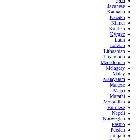
Igbo
Javanese
Kannada
Kazakh
Khmer
Kurdish
Kyrgyz
Latin
Latvian
Lithuanian
Luxembou..
Macedonian
Malagasy
Malay
Malayalam
Maltese
Maori
Marathi
Mongolian
Burmese
Nepali
Norwegian
Pashto
Persian
Punjabi