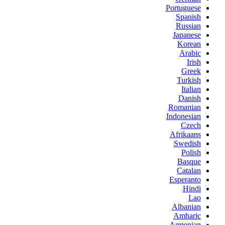
Portuguese
Spanish
Russian
Japanese
Korean
Arabic
Irish
Greek
Turkish
Italian
Danish
Romanian
Indonesian
Czech
Afrikaans
Swedish
Polish
Basque
Catalan
Esperanto
Hindi
Lao
Albanian
Amharic
Armenian