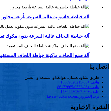
آلة خياطة حاسوبية عالية السرعة بأربعة محاور
آلة خياطة اللحاف عالية السرعة بدون مكوك تعم
آلة صنع اللحاف، ماكينة خياطة اللحاف المستقي
اتصل بنا
طريق تشاويانغشان، هوانغداو، تشينغداو، الصين
هاتف:
+86-18669828215
هاتف:
+86-0532-86172665
هاتف:
+86-17362230367
بريد إلكتروني:
kivas@qdkws.com
النشرة الإخبارية