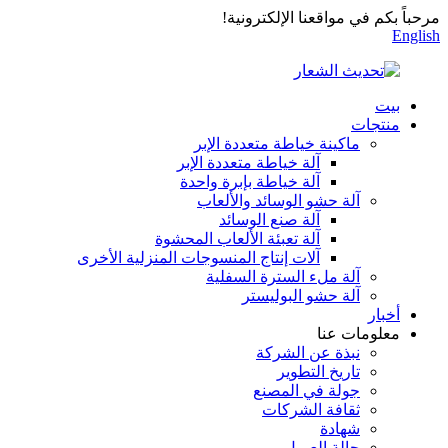
مرحباً بكم في مواقعنا الإلكترونية!
English
بيت
منتجات
ماكينة خياطة متعددة الإبر
آلة خياطة متعددة الإبر
آلة خياطة بإبرة واحدة
آلة حشو الوسائد والألعاب
آلة صنع الوسائد
آلة تعبئة الألعاب المحشوة
آلات إنتاج المنسوجات المنزلية الأخرى
آلة ملء السترة السفلية
آلة حشو البوليستر
أخبار
معلومات عنا
نبذة عن الشركة
تاريخ التطوير
جولة في المصنع
ثقافة الشركات
شهادة
حالة العميل