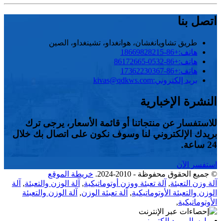
اتصل بنا
طريق تشاويانغشان، هوانغداو، تشينغداو، الصين
هاتف:
+86-18669828215
هاتف:
+86-0532-86172665
هاتف:
+86-17362230367
بريد إلكتروني:
kivas@qdkws.com
النشرة الإخبارية
للاستفسار عن منتجاتنا أو قائمة الأسعار، يرجى ترك
بريدك الإلكتروني لنا وسوف نكون على اتصال بك خلال
24 ساعة.
استفسر الآن
© جميع الحقوق محفوظة - 2010-2024.
خريطة الموقع
آلة وزن التعبئة
,
آلة تعبئة ووزن أوتوماتيكية
,
آلة الوزن والتعبئة
,
آلة
الوزن والتعبئة الأوتوماتيكية
,
آلة تعبئة الوزن
,
آلة الوزن والتعبئة
الأوتوماتيكية
,
إرسال بريد إلكتروني