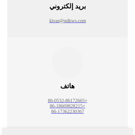
بريد إلكتروني
kivas@qdkws.com
هاتف
+86-0532-86172665
+86-18669828215
86-17362230367