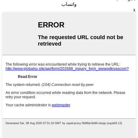
واتساب
x