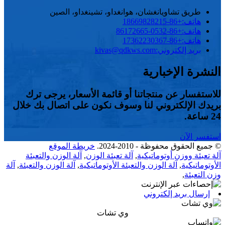
طريق تشاويانغشان، هوانغداو، تشينغداو، الصين
هاتف:
+86-18669828215
هاتف:
+86-0532-86172665
هاتف:
+86-17362230367
بريد إلكتروني:
kivas@qdkws.com
النشرة الإخبارية
للاستفسار عن منتجاتنا أو قائمة الأسعار، يرجى ترك
بريدك الإلكتروني لنا وسوف نكون على اتصال بك خلال
24 ساعة.
استفسر الآن
© جميع الحقوق محفوظة - 2010-2024.
خريطة الموقع
آلة تعبئة ووزن أوتوماتيكية
,
آلة تعبئة الوزن
,
آلة الوزن والتعبئة
الأوتوماتيكية
,
آلة الوزن والتعبئة الأوتوماتيكية
,
آلة الوزن والتعبئة
,
آلة
وزن التعبئة
,
إرسال بريد إلكتروني
وي تشات