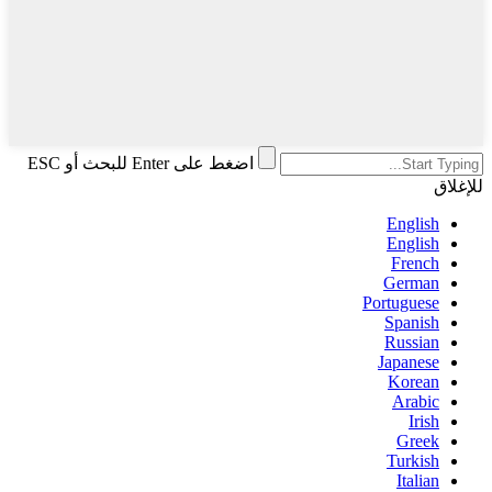
اضغط على Enter للبحث أو ESC
للإغلاق
English
English
French
German
Portuguese
Spanish
Russian
Japanese
Korean
Arabic
Irish
Greek
Turkish
Italian