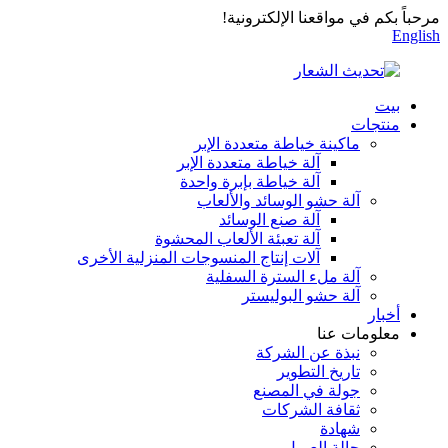
مرحباً بكم في مواقعنا الإلكترونية!
English
بيت
منتجات
ماكينة خياطة متعددة الإبر
آلة خياطة متعددة الإبر
آلة خياطة بإبرة واحدة
آلة حشو الوسائد والألعاب
آلة صنع الوسائد
آلة تعبئة الألعاب المحشوة
آلات إنتاج المنسوجات المنزلية الأخرى
آلة ملء السترة السفلية
آلة حشو البوليستر
أخبار
معلومات عنا
نبذة عن الشركة
تاريخ التطوير
جولة في المصنع
ثقافة الشركات
شهادة
حالة العميل