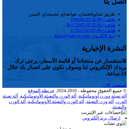
اتصل بنا
طريق تشاويانغشان، هوانغداو، تشينغداو، الصين
هاتف:
+86-18669828215
هاتف:
+86-0532-86172665
هاتف:
+86-17362230367
بريد إلكتروني:
kivas@qdkws.com
النشرة الإخبارية
للاستفسار عن منتجاتنا أو قائمة الأسعار، يرجى ترك
بريدك الإلكتروني لنا وسوف نكون على اتصال بك خلال
24 ساعة.
استفسر الآن
© جميع الحقوق محفوظة - 2010-2024.
خريطة الموقع
آلة تعبئة ووزن أوتوماتيكية
,
آلة الوزن والتعبئة الأوتوماتيكية
,
آلة تعبئة
الوزن
,
آلة وزن التعبئة
,
آلة الوزن والتعبئة الأوتوماتيكية
,
آلة الوزن
والتعبئة
,
إرسال بريد إلكتروني
وي تشات