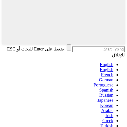
اضغط على Enter للبحث أو ESC
للإغلاق
English
English
French
German
Portuguese
Spanish
Russian
Japanese
Korean
Arabic
Irish
Greek
Turkish