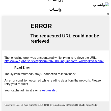
واتساب
x