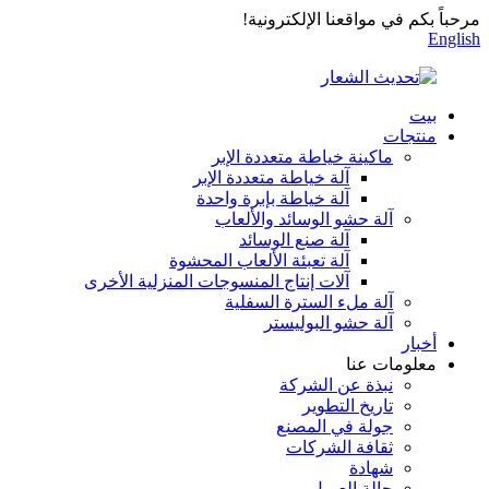
مرحباً بكم في مواقعنا الإلكترونية!
English
بيت
منتجات
ماكينة خياطة متعددة الإبر
آلة خياطة متعددة الإبر
آلة خياطة بإبرة واحدة
آلة حشو الوسائد والألعاب
آلة صنع الوسائد
آلة تعبئة الألعاب المحشوة
آلات إنتاج المنسوجات المنزلية الأخرى
آلة ملء السترة السفلية
آلة حشو البوليستر
أخبار
معلومات عنا
نبذة عن الشركة
تاريخ التطوير
جولة في المصنع
ثقافة الشركات
شهادة
حالة العميل