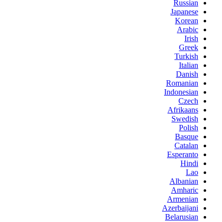
Russian
Japanese
Korean
Arabic
Irish
Greek
Turkish
Italian
Danish
Romanian
Indonesian
Czech
Afrikaans
Swedish
Polish
Basque
Catalan
Esperanto
Hindi
Lao
Albanian
Amharic
Armenian
Azerbaijani
Belarusian