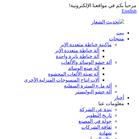
مرحباً بكم في مواقعنا الإلكترونية!
English
بيت
منتجات
ماكينة خياطة متعددة الإبر
آلة خياطة متعددة الإبر
آلة خياطة بإبرة واحدة
آلة حشو الوسائد والألعاب
آلة صنع الوسائد
آلة تعبئة الألعاب المحشوة
آلات إنتاج المنسوجات المنزلية الأخرى
آلة ملء السترة السفلية
آلة حشو البوليستر
أخبار
معلومات عنا
نبذة عن الشركة
تاريخ التطوير
جولة في المصنع
ثقافة الشركات
شهادة
حالة العميل