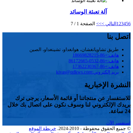
آلة تعبئة الوسائد
6
5
4
3
2
1
التالي >
>>
الصفحة 1 / 7
اتصل بنا
طريق تشاويانغشان، هوانغداو، تشينغداو، الصين
هاتف:
+86-18669828215
هاتف:
+86-0532-86172665
هاتف:
+86-17362230367
بريد إلكتروني:
kivas@qdkws.com
النشرة الإخبارية
للاستفسار عن منتجاتنا أو قائمة الأسعار، يرجى ترك
بريدك الإلكتروني لنا وسوف نكون على اتصال بك خلال
24 ساعة.
استفسر الآن
© جميع الحقوق محفوظة - 2010-2024.
خريطة الموقع