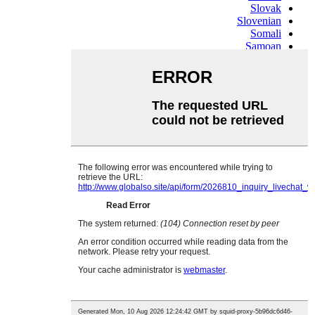
Slovak
Slovenian
Somali
Samoan
Scots Gaelic
Shona
Sindhi
Sundanese
Swahili
Tajik
Tamil
Telugu
Thai
Ukrainian
Urdu
Uzbek
Vietnamese
Welsh
Xhosa
Yiddish
Yoruba
Zulu
Kinyarwanda
Tatar
Oriya