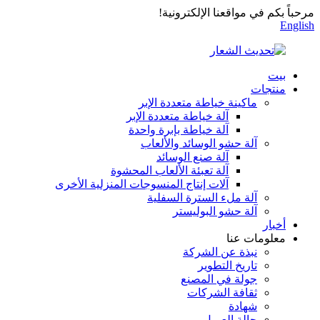
مرحباً بكم في مواقعنا الإلكترونية!
English
بيت
منتجات
ماكينة خياطة متعددة الإبر
آلة خياطة متعددة الإبر
آلة خياطة بإبرة واحدة
آلة حشو الوسائد والألعاب
آلة صنع الوسائد
آلة تعبئة الألعاب المحشوة
آلات إنتاج المنسوجات المنزلية الأخرى
آلة ملء السترة السفلية
آلة حشو البوليستر
أخبار
معلومات عنا
نبذة عن الشركة
تاريخ التطوير
جولة في المصنع
ثقافة الشركات
شهادة
حالة العميل