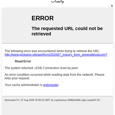
واتساب
x