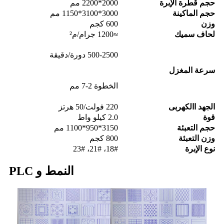
حجم قطرة الإبرة
2000*2200 مم
حجم الماكينة
3000*3100*1150 مم
وزن
600 كجم
لحاف سميك
≈1200 جرام/م²
500-2500 دورة/دقيقة
سرعة المغزل
الخطوة 2-7 مم
الجهد االكهربى
220 فولت/50 هرتز
قوة
2.0 كيلو واط
حجم التعبئة
3150*950*1100 مم
وزن التعبئة
800 كجم
نوع الإبرة
18#، 21#، 23#
النمط و PLC