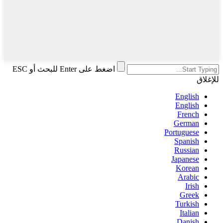
اضغط على Enter للبحث أو ESC
للإغلاق
English
English
French
German
Portuguese
Spanish
Russian
Japanese
Korean
Arabic
Irish
Greek
Turkish
Italian
Danish