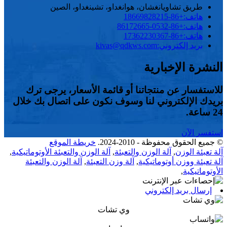
طريق تشاويانغشان، هوانغداو، تشينغداو، الصين
هاتف:
+86-18669828215
هاتف:
+86-0532-86172665
هاتف:
+86-17362230367
بريد إلكتروني:
kivas@qdkws.com
النشرة الإخبارية
للاستفسار عن منتجاتنا أو قائمة الأسعار، يرجى ترك
بريدك الإلكتروني لنا وسوف نكون على اتصال بك خلال
24 ساعة.
استفسر الآن
© جميع الحقوق محفوظة - 2010-2024.
خريطة الموقع
آلة تعبئة الوزن
,
آلة الوزن والتعبئة
,
آلة الوزن والتعبئة الأوتوماتيكية
,
آلة تعبئة ووزن أوتوماتيكية
,
آلة وزن التعبئة
,
آلة الوزن والتعبئة
الأوتوماتيكية
,
إرسال بريد إلكتروني
وي تشات