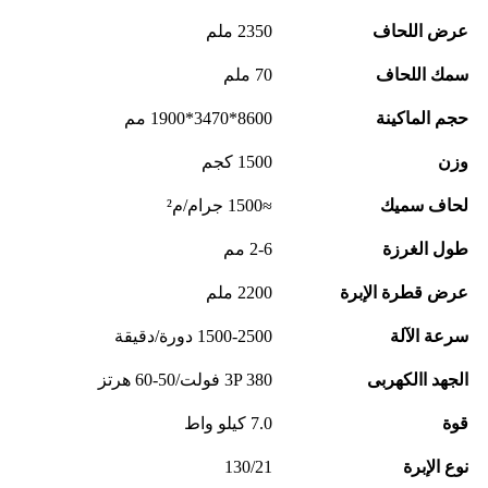
عرض اللحاف
2350 ملم
سمك اللحاف
70 ملم
حجم الماكينة
8600*3470*1900 مم
وزن
1500 كجم
لحاف سميك
≈1500 جرام/م²
طول الغرزة
2-6 مم
عرض قطرة الإبرة
2200 ملم
سرعة الآلة
1500-2500 دورة/دقيقة
الجهد االكهربى
3P 380 فولت/50-60 هرتز
قوة
7.0 كيلو واط
نوع الإبرة
130/21