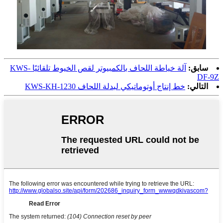
سابق:
آلة خياطة اللحاف بالكمبيوتر لقص الخيوط تلقائيًا KWS-
DF-9Z
التالي:
خط إنتاج أوتوماتيكي لبدلة اللحاف KWS-KH-1230