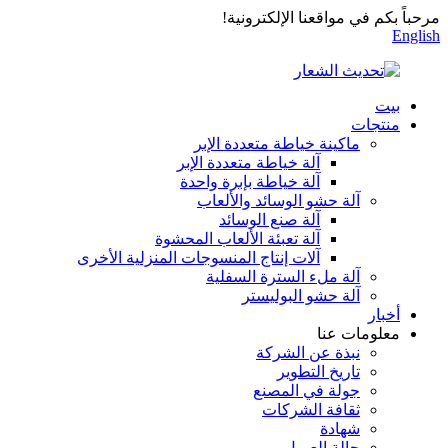
مرحباً بكم في مواقعنا الإلكترونية!
English
بيت
منتجات
ماكينة خياطة متعددة الإبر
آلة خياطة متعددة الإبر
آلة خياطة بإبرة واحدة
آلة حشو الوسائد والألعاب
آلة صنع الوسائد
آلة تعبئة الألعاب المحشوة
آلات إنتاج المنسوجات المنزلية الأخرى
آلة ملء السترة السفلية
آلة حشو البوليستر
أخبار
معلومات عنا
نبذة عن الشركة
تاريخ التطوير
جولة في المصنع
ثقافة الشركات
شهادة
حالة العميل