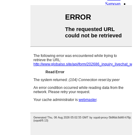
Samoan
Scots Gaelic
Shona
Sindhi
Sundanese
Swahili
Tajik
Tamil
Telugu
Thai
Ukrainian
Urdu
Uzbek
Vietnamese
Welsh
Xhosa
Yiddish
Yoruba
Zulu
Kinyarwanda
Tatar
Oriya
Turkmen
Uyghur