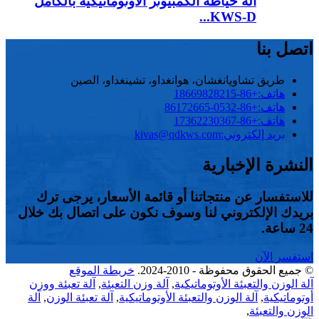
آلة خياطة الكمبيوتر الأوتوماتيكية بالكامل
KWS-D...
اتصل بنا
طريق تشاويانغشان، هوانغداو، تشينغداو، الصين
هاتف:
+86-18669828215
هاتف:
+86-0532-86172665
هاتف:
+86-17362230367
بريد إلكتروني:
kivas@qdkws.com
النشرة الإخبارية
للاستفسار عن منتجاتنا أو قائمة الأسعار، يرجى ترك
بريدك الإلكتروني لنا وسوف نكون على اتصال بك خلال
24 ساعة.
استفسر الآن
© جميع الحقوق محفوظة - 2010-2024.
خريطة الموقع
آلة الوزن والتعبئة الأوتوماتيكية
,
آلة وزن التعبئة
,
آلة تعبئة ووزن
أوتوماتيكية
,
آلة الوزن والتعبئة الأوتوماتيكية
,
آلة تعبئة الوزن
,
آلة
الوزن والتعبئة
,